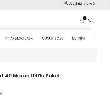
Üye Girişi /
Üye Ol
0
KİTAP&ESKİ BASKI
GÜNÜN SÖZÜ
İLETİŞİM
t 40 Mikron 100'lü Paket
nt