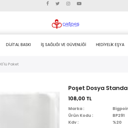
DİJİTAL BASKI
İŞ SAĞLIĞI VE GÜVENLİĞİ
HEDİYELİK EŞYA
0'lü Paket
Poşet Dosya Standar
108,00
TL
Marka :
Bigpoi
Ürün Kodu :
BP291
Kdv :
%20