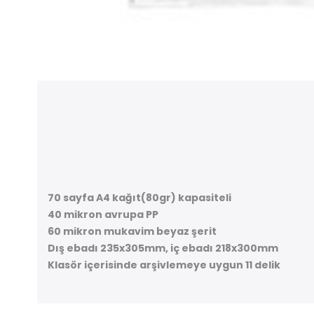
70 sayfa A4 kağıt(80gr) kapasiteli
40 mikron avrupa PP
60 mikron mukavim beyaz şerit
Dış ebadı 235x305mm, iç ebadı 218x300mm
Klasör içerisinde arşivlemeye uygun 11 delik