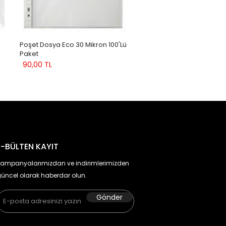
Poşet Dosya Eco 30 Mikron 100'lü
Paket
90,00 TL
E-BÜLTEN KAYIT
ampanyalarımızdan ve indirimlerimizden
üncel olarak haberdar olun.
Gönder