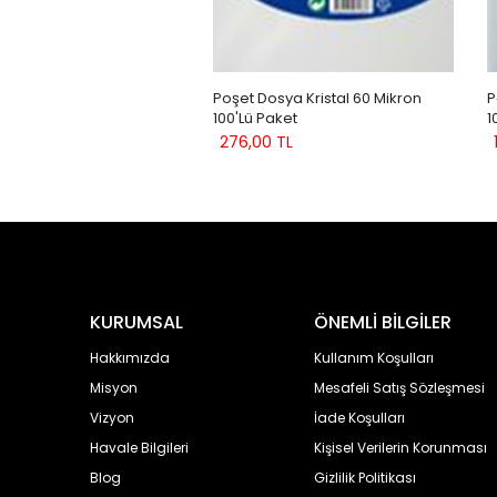
Poşet Dosya Kristal 60 Mikron
P
100'lü Paket
1
276,00 TL
KURUMSAL
ÖNEMLİ BİLGİLER
Hakkımızda
Kullanım Koşulları
Misyon
Mesafeli Satış Sözleşmesi
Vizyon
İade Koşulları
Havale Bilgileri
Kişisel Verilerin Korunması
Blog
Gizlilik Politikası