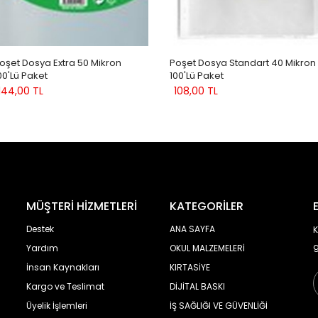
oşet Dosya Extra 50 Mikron
Poşet Dosya Standart 40 Mikron
00'lü Paket
100'lü Paket
144,00 TL
108,00 TL
MÜŞTERİ HİZMETLERİ
KATEGORİLER
Destek
ANA SAYFA
K
g
Yardım
OKUL MALZEMELERİ
İnsan Kaynakları
KIRTASİYE
Kargo ve Teslimat
DİJİTAL BASKI
Üyelik İşlemleri
İŞ SAĞLIĞI VE GÜVENLİĞİ