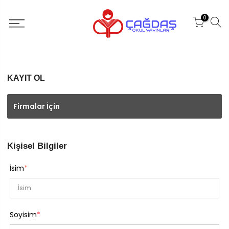
0
KAYIT OL
Firmalar İçin
Kişisel Bilgiler
İsim
*
Soyisim
*