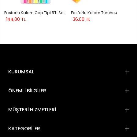
Fosforlu Kalem Cep Tipi 5'li Set
Fosforlu Kalem Turuncu
144,00 TL
36,00 TL
KURUMSAL
ÖNEMLİ BİLGİLER
MÜŞTERİ HİZMETLERİ
KATEGORİLER