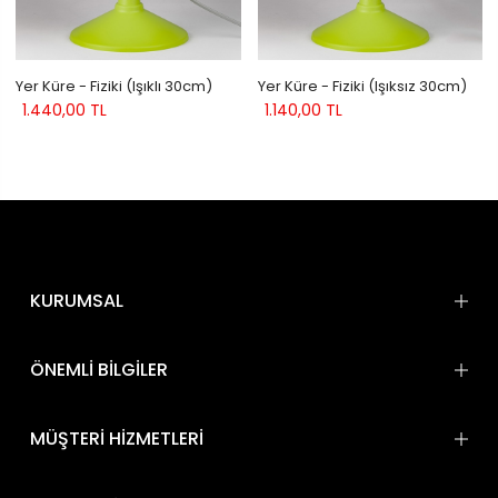
Yer Küre - Fiziki (Işıklı 30cm)
Yer Küre - Fiziki (Işıksız 30cm)
1.440,00 TL
1.140,00 TL
KURUMSAL
ÖNEMLİ BİLGİLER
MÜŞTERİ HİZMETLERİ