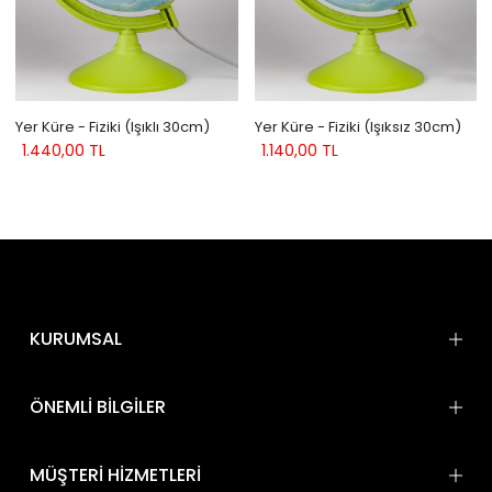
Yer Küre - Fiziki (Işıklı 30cm)
Yer Küre - Fiziki (Işıksız 30cm)
1.440,00 TL
1.140,00 TL
KURUMSAL
ÖNEMLİ BİLGİLER
MÜŞTERİ HİZMETLERİ