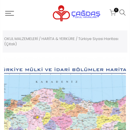
0
OKUL MALZEMELERİ
/
HARİTA & YERKÜRE
/ Türkiye Siyasi Haritası
(Çıtalı)