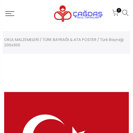
0
OKUL MALZEMELERİ
/
TÜRK BAYRAĞI & ATA POSTER
/ Türk Bayrağı
200x300