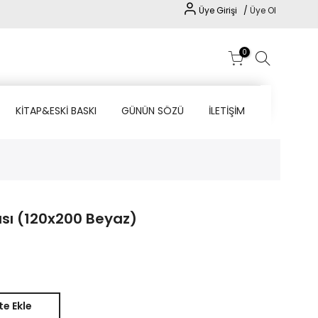
Üye Girişi /
Üye Ol
0
KİTAP&ESKİ BASKI
GÜNÜN SÖZÜ
İLETİŞİM
sı (120x200 Beyaz)
e Ekle