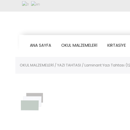
ANA SAYFA
OKUL MALZEMELERİ
KIRTASİYE
OKUL MALZEMELERİ
/
YAZI TAHTASI
/ Laminant Yazı Tahtası (