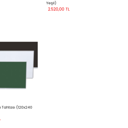
Yeşil)
2.520,00 TL
ı Tahtası (120x240
L