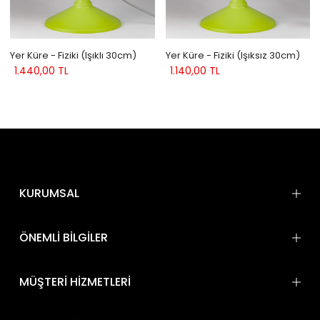
Yer Küre - Fiziki (Işıklı 30cm)
Yer Küre - Fiziki (Işıksız 30cm)
1.440,00 TL
1.140,00 TL
KURUMSAL
ÖNEMLİ BİLGİLER
MÜŞTERİ HİZMETLERİ